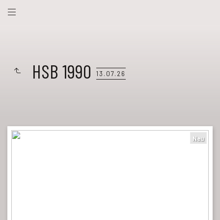
HSB 1990
13.07.26
Neu