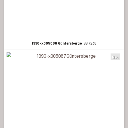
1990-x005066 Güntersberge
99 7238
Neu