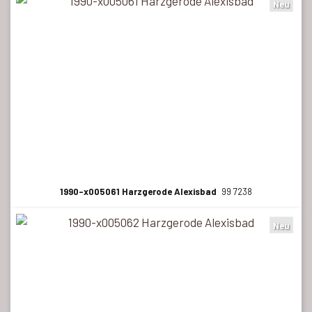
Neu
1990-x005061 Harzgerode Alexisbad
99 7238
Neu