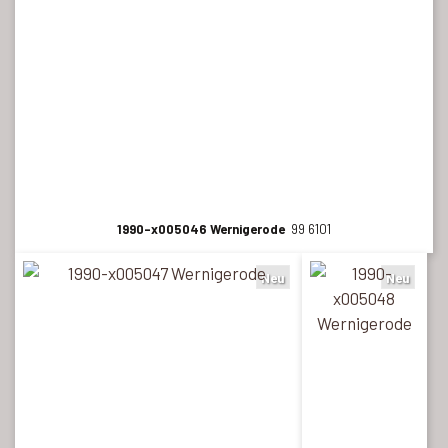
1990-x005046 Wernigerode
99 6101
Neu
Neu