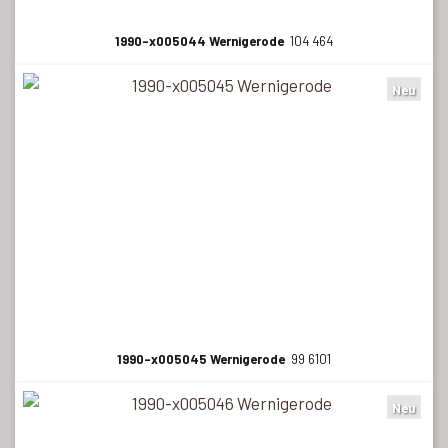
1990-x005044 Wernigerode
104 464
Neu
1990-x005045 Wernigerode
99 6101
Neu