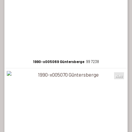
1990-x005069 Güntersberge
99 7238
Neu