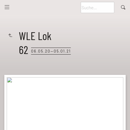
WLE Lok
62
06.05.20—05.01.21