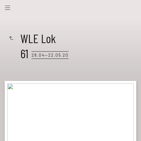
WLE Lok
61
28.04—22.05.20