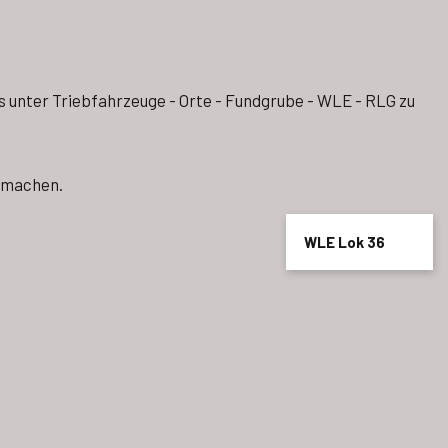
 es unter Triebfahrzeuge - Orte - Fundgrube - WLE - RLG zu
u machen.
WLE Lok 36