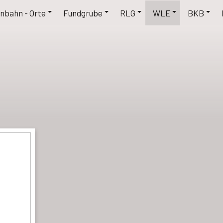
nbahn - Orte
Fundgrube
RLG
WLE
BKB