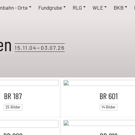
nbahn - Orte
Fundgrube
RLG
WLE
BKB
en
15.11.04—03.07.26
BR 187
BR 601
25 Bilder
14 Bilder