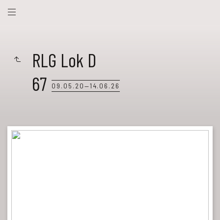
RLG Lok D
67
09.05.20—14.06.26